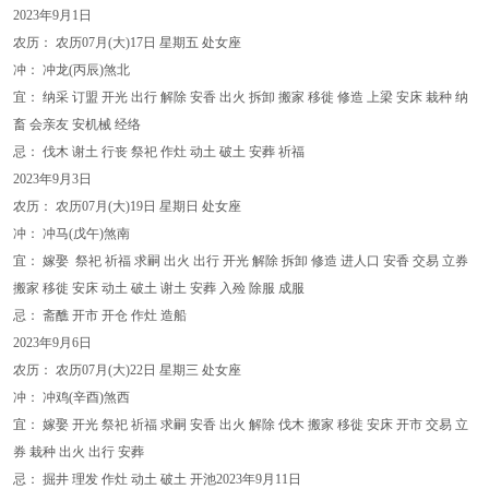
2023年9月1日
农历： 农历07月(大)17日 星期五 处女座
冲： 冲龙(丙辰)煞北
宜： 纳采 订盟 开光 出行 解除 安香 出火 拆卸 搬家 移徙 修造 上梁 安床 栽种 纳
畜 会亲友 安机械 经络
忌： 伐木 谢土 行丧 祭祀 作灶 动土 破土 安葬 祈福
2023年9月3日
农历： 农历07月(大)19日 星期日 处女座
冲： 冲马(戊午)煞南
宜： 嫁娶 祭祀 祈福 求嗣 出火 出行 开光 解除 拆卸 修造 进人口 安香 交易 立券
搬家 移徙 安床 动土 破土 谢土 安葬 入殓 除服 成服
忌： 斋醮 开市 开仓 作灶 造船
2023年9月6日
农历： 农历07月(大)22日 星期三 处女座
冲： 冲鸡(辛酉)煞西
宜： 嫁娶 开光 祭祀 祈福 求嗣 安香 出火 解除 伐木 搬家 移徙 安床 开市 交易 立
券 栽种 出火 出行 安葬
忌： 掘井 理发 作灶 动土 破土 开池2023年9月11日