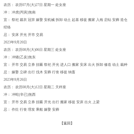
农历： 农历07月(大)27日 星期一 处女座
冲： 冲虎(丙寅)煞南
宜： 祭祀 裁衣 冠笄 嫁娶 安机械 拆卸 动土 起基 移徙 搬家 入殓 启钻 安葬 造仓
经络
忌： 安床 开光 开市 交易
2023年9月20日
农历： 农历08月(大)06日 星期三 处女座
冲： 冲猪(乙亥)煞东
宜： 开市 交易 立券 挂匾 祭祀 开光 进人口 搬家 安床 出火 拆卸 修造 动土 栽种
忌： 嫁娶 立碑 出行 伐木 安葬 行丧 移徙 纳畜
2023年9月26日
农历： 农历08月(大)12日 星期二 天秤座
冲： 冲蛇(辛已)煞西
宜： 开市 交易 立券 挂匾 开光 出行 搬家 移徙 安床 出火 上梁
忌： 作灶 行丧 理发 乘船 嫁娶 安葬
【返回】