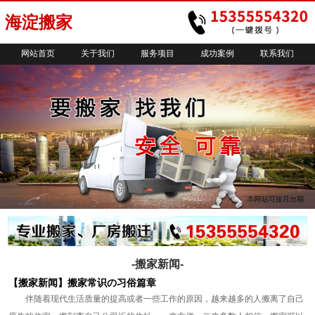
海淀搬家
网站首页
关于我们
服务项目
成功案例
联系我们
-搬家新闻-
【搬家新闻】搬家常识の习俗篇章
伴随着现代生活质量的提高或者一些工作的原因，越来越多的人搬离了自己