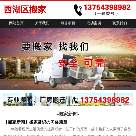
西湖区搬家
网站首页
关于我们
服务项目
成功案例
联系我们
-搬家新闻-
【搬家新闻】搬家常识の习俗篇章
伴随着现代生活质量的提高或者一些工作的原因，越来越多的人搬离了自己