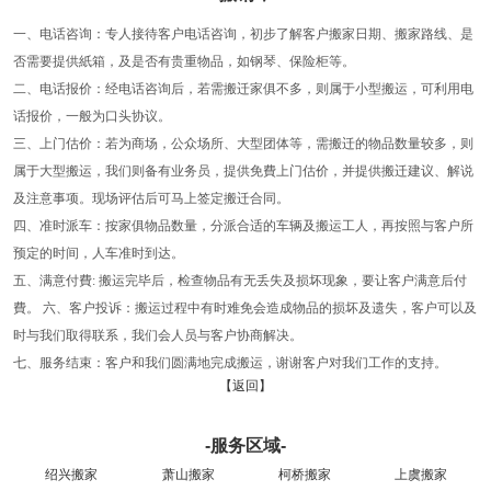
一、电话咨询：专人接待客户电话咨询，初步了解客户搬家日期、搬家路线、是
否需要提供紙箱，及是否有贵重物品，如钢琴、保险柜等。
二、电话报价：经电话咨询后，若需搬迁家俱不多，则属于小型搬运，可利用电
话报价，一般为口头协议。
三、上门估价：若为商场，公众场所、大型团体等，需搬迁的物品数量较多，则
属于大型搬运，我们则备有业务员，提供免費上门估价，并提供搬迁建议、解说
及注意事项。现场评估后可马上签定搬迁合同。
四、准时派车：按家俱物品数量，分派合适的车辆及搬运工人，再按照与客户所
预定的时间，人车准时到达。
五、满意付費: 搬运完毕后，检查物品有无丢失及损坏现象，要让客户满意后付
費。 六、客户投诉：搬运过程中有时难免会造成物品的损坏及遗失，客户可以及
时与我们取得联系，我们会人员与客户协商解决。
七、服务结束：客户和我们圆满地完成搬运，谢谢客户对我们工作的支持。
【返回】
-服务区域-
绍兴搬家
萧山搬家
柯桥搬家
上虞搬家